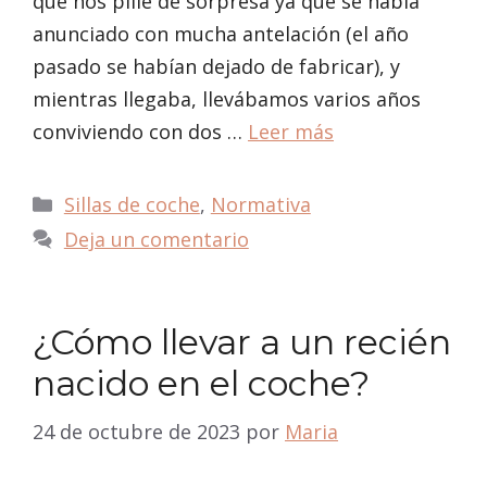
que nos pille de sorpresa ya que se había
anunciado con mucha antelación (el año
pasado se habían dejado de fabricar), y
mientras llegaba, llevábamos varios años
conviviendo con dos …
Leer más
Categorías
Sillas de coche
,
Normativa
Deja un comentario
¿Cómo llevar a un recién
nacido en el coche?
24 de octubre de 2023
por
Maria